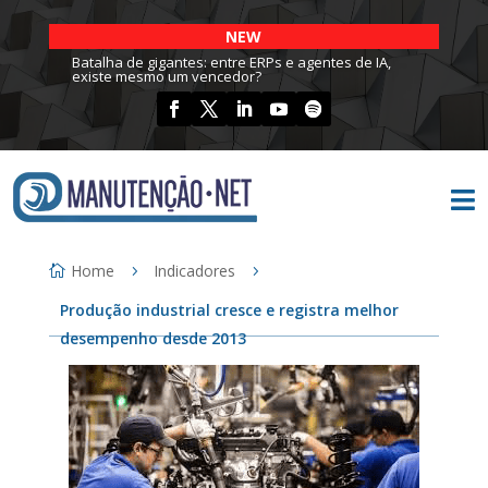
NEW
Batalha de gigantes: entre ERPs e agentes de IA,
existe mesmo um vencedor?

Home
Indicadores
Produção industrial cresce e registra melhor
desempenho desde 2013