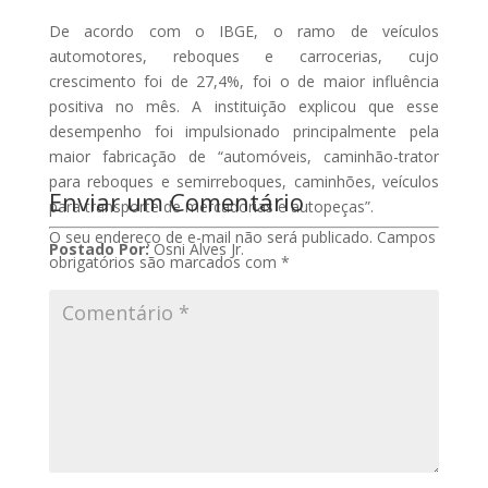
De acordo com o IBGE, o ramo de veículos
automotores, reboques e carrocerias, cujo
crescimento foi de 27,4%, foi o de maior influência
positiva no mês. A instituição explicou que esse
desempenho foi impulsionado principalmente pela
maior fabricação de “automóveis, caminhão-trator
para reboques e semirreboques, caminhões, veículos
Enviar um Comentário
para transporte de mercadorias e autopeças”.
O seu endereço de e-mail não será publicado.
Campos
Postado Por:
Osni Alves Jr.
obrigatórios são marcados com
*