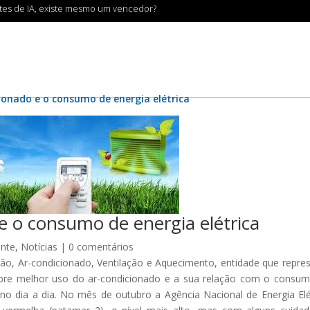
ntes de IA, existe mesmo um vencedor?
ionado e o consumo de energia elétrica
e o consumo de energia elétrica
nte
,
Notícias
|
0 comentários
ção, Ar-condicionado, Ventilação e Aquecimento, entidade que repre
sobre melhor uso do ar-condicionado e a sua relação com o consu
 no dia a dia. No mês de outubro a Agência Nacional de Energia Elé