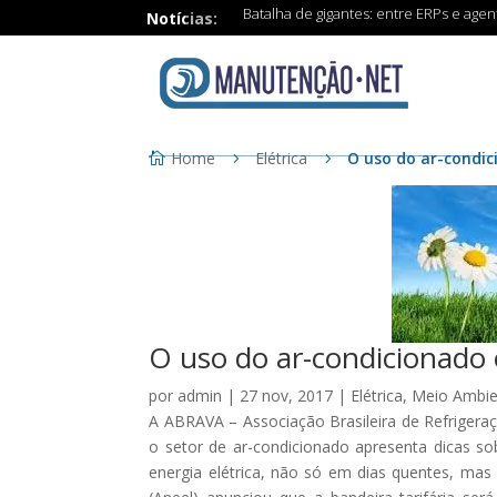
Batalha de gigantes: entre ERPs e age
Notícias:
Home
Elétrica
O uso do ar-condic
O uso do ar-condicionado 
por
admin
|
27 nov, 2017
|
Elétrica
,
Meio Ambie
A ABRAVA – Associação Brasileira de Refrigera
o setor de ar-condicionado apresenta dicas 
energia elétrica, não só em dias quentes, mas