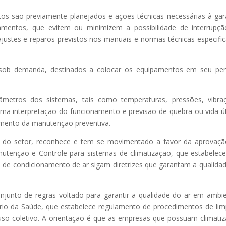
s são previamente planejados e ações técnicas necessárias à gar
mentos, que evitem ou minimizem a possibilidade de interrupç
ajustes e reparos previstos nos manuais e normas técnicas especifi
sob demanda, destinados a colocar os equipamentos em seu per
âmetros dos sistemas, tais como temperaturas, pressões, vibra
a interpretação do funcionamento e previsão de quebra ou vida út
mento da manutenção preventiva.
 do setor, reconhece e tem se movimentado a favor da aprovaç
utenção e Controle para sistemas de climatização, que estabelec
s de condicionamento de ar sigam diretrizes que garantam a qualida
onjunto de regras voltado para garantir a qualidade do ar em ambi
stério da Saúde, que estabelece regulamento de procedimentos de li
 uso coletivo. A orientação é que as empresas que possuam climati