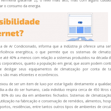
rá vermelha (patamar 2), o nível mais alto, mas com alguns cuida
ar o consumo da energia.
ea de Ar Condicionado, informa que a Indústria já oferece uma sen
ficiência energética, o que permite que os sistemas de climati
de até 40% a menos com relação a sistemas produzidos na década d
s corporativos, quanto a população em geral, que assim podem cont
e desligar seus equipamentos de climatização por conta de ta
s são mais eficientes e econômicos.
ixou de ser um item de luxo por estar ligado diretamente a qualida
ia-a-dia do ser humano, cada indivíduo respira cerca de 450 litros 
 de 80% do seu dia em ambientes fechados. Sistemas de climatizaçã
tilização na fabricação e conservação de remédios, alimentos, hospi
oportos, residências, entre tantos outros tipos de ambientes de circu