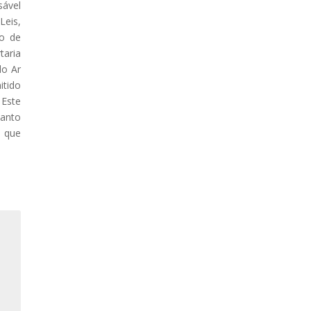
sável
Leis,
o de
taria
do Ar
itido
 Este
uanto
e que