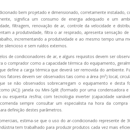
ndicionado bem projetado e dimensionado, corretamente instalado, 
amente, significa um consumo de energia adequado e um ambi
ade, filtragem, renovação de ar, controle da velocidade e distrib
tam a produtividade, filtra o ar respirado, apresenta sensação d
 trabalho, incrementando a produtividade e ao mesmo tempo uma m
te silencioso e sem ruídos externos.
os de condicionadores de ar, e alguns requisitos devem ser obser
para o comprador como a capacidade térmica do equipamento, geral
 que define a carga térmica que deverá ser removida do ambiente. P
rios fatores devem ser observados tais como a área (m²) local, circu
s que se não observados sobrecarregam o equipamento e desta 
como (ACJ) janela ou Mini-Split (formado por uma condensadora 
a ou esquenta /esfria; com tecnologia inverter (capacidade variáve
recomenda sempre consultar um especialista na hora da compra
para definição destes parâmetros.
omerciais, estima-se que o uso do ar-condicionado represente de 
ndústria tem trabalhado para produzir produtos cada vez mais eficie