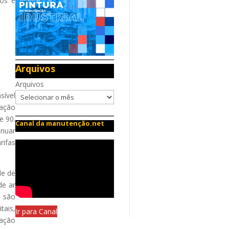
dos é
Arquivos
Arquivos
sível
zação
e 90.
Canal da manutenção.net
inuar
rifas
de de
de ar
o são
tais,
Ir para Canal
lação