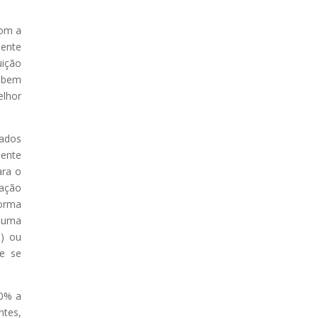
com a
ente
uição
e bem
elhor
vados
mente
ara o
lação
forma
e uma
l) ou
 e se
30% a
ntes,