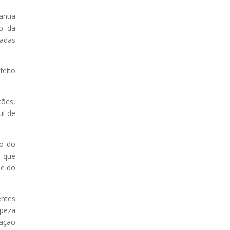
antia
ão da
cadas
feito
ções,
il de
ão do
e que
de do
entes
mpeza
zação