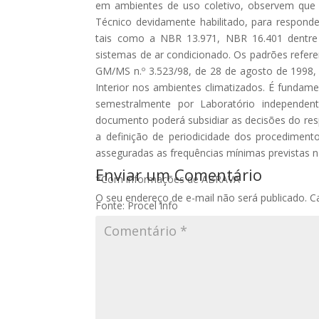
em ambientes de uso coletivo, observem que 
Técnico devidamente habilitado, para respond
tais como a NBR 13.971, NBR 16.401 dentre
sistemas de ar condicionado. Os padrões refer
GM/MS n.º 3.523/98, de 28 de agosto de 1998, 
Interior nos ambientes climatizados. É fundam
semestralmente por Laboratório independent
documento poderá subsidiar as decisões do res
a definição de periodicidade dos procedime
asseguradas as frequências mínimas previstas 
Enviar um Comentário
*Com informações de ABRAVA
O seu endereço de e-mail não será publicado.
C
Fonte: Procel Info