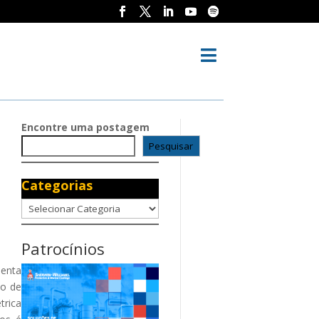

Encontre uma postagem
Pesquisar
Categorias
Categorias
Patrocínios
senta
mo de
trica