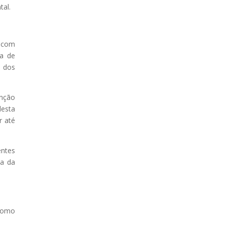
tal.
e com
ma de
s dos
enção
desta
r até
entes
ia da
 como