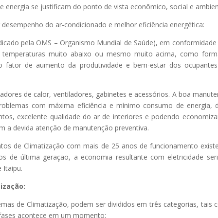
 energia se justificam do ponto de vista econômico, social e ambien
desempenho do ar-condicionado e melhor eficiência energética:
ndicado pela OMS – Organismo Mundial de Saúde), em conformidad
ndo temperaturas muito abaixo ou mesmo muito acima, como for
o fator de aumento da produtividade e bem-estar dos ocupante
cadores de calor, ventiladores, gabinetes e acessórios. A boa manut
problemas com máxima eficiência e mínimo consumo de energia, 
tos, excelente qualidade do ar de interiores e podendo economiza
 a devida atenção de manutenção preventiva.
ntos de Climatização com mais de 25 anos de funcionamento exist
os de última geração, a economia resultante com eletricidade ser
Itaipu.
ização:
as de Climatização, podem ser divididos em três categorias, tais
as fases acontece em um momento: