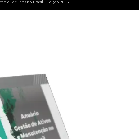
o e Facilities no Brasil – Edição 2025