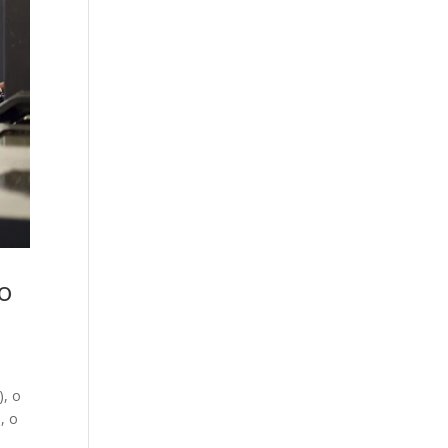
o
), o
, o