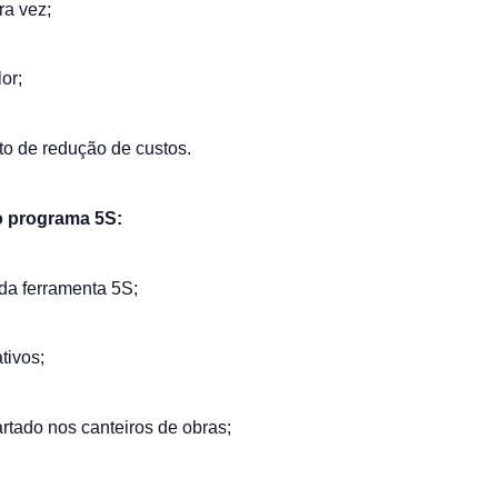
ra vez;
or;
o de redução de custos.
o programa 5S:
da ferramenta 5S;
tivos;
tado nos canteiros de obras;