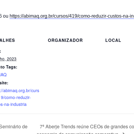
26 ou
https://abimaq.org.br/cursos/419/como-reduzir-custos-na-in
ALHES
ORGANIZADOR
LOCAL
:
nho, 2023
to Tags:
MAQ
ite:
://abimaq.org.br/curs
19/como-reduzir-
s-na-industria
7ª Aberje Trends reúne CEOs de grandes cor
Seminário de