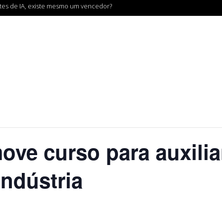
ntes de IA, existe mesmo um vencedor?
ve curso para auxilia
Indústria