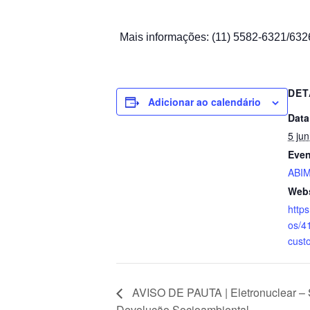
Mais informações: (11) 5582-6321/63
DET
Adicionar ao calendário
Data
5 ju
Even
ABI
Webs
https
os/4
custo
AVISO DE PAUTA | Eletronuclear – 
Devolução Socioambiental