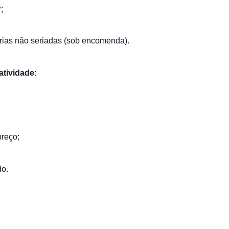
;
trias não seriadas (sob encomenda).
atividade:
reço;
do.