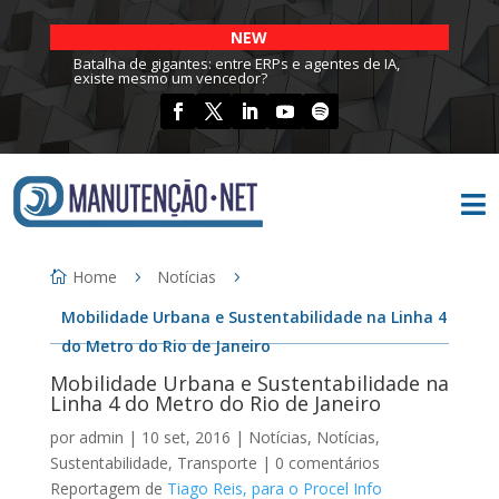
NEW
Batalha de gigantes: entre ERPs e agentes de IA,
existe mesmo um vencedor?

Home
Notícias
Mobilidade Urbana e Sustentabilidade na Linha 4
do Metro do Rio de Janeiro
Mobilidade Urbana e Sustentabilidade na
Linha 4 do Metro do Rio de Janeiro
por
admin
|
10 set, 2016
|
Notícias
,
Notícias
,
Sustentabilidade
,
Transporte
|
0 comentários
Reportagem de
Tiago Reis, para o Procel Info