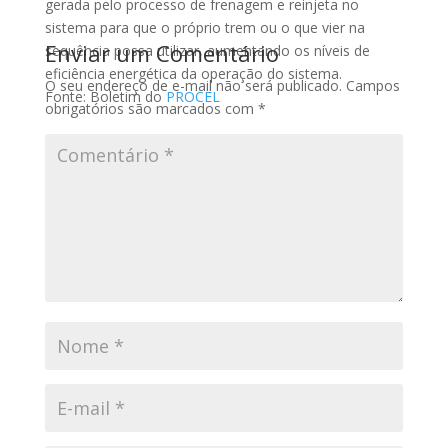
gerada pelo processo de frenagem e reinjeta no
sistema para que o próprio trem ou o que vier na
Enviar um Comentário
sequência possa utilizar, aumentando os níveis de
eficiência energética da operação do sistema.
O seu endereço de e-mail não será publicado.
Campos
Fonte: Boletim do
PROCEL
obrigatórios são marcados com
*