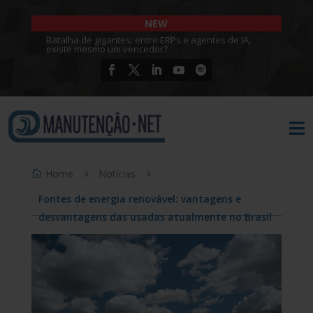
NEW
Batalha de gigantes: entre ERPs e agentes de IA,
existe mesmo um vencedor?

Home
Notícias
Fontes de energia renovável: vantagens e
desvantagens das usadas atualmente no Brasil