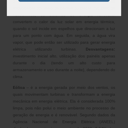
diretamente em eletricidade, usando células
fotovoltaicas por meio de painéis ou placas. No caso da
heliotérmica, os sistemas de energia renovável
convertem o calor da luz solar em energia térmica,
quando o sol incide em espelhos que direcionam a luz
para um ponto com água. Em seguida, a água vira
vapor, que pode então ser utilizado para gerar energia
elétrica utilizando turbinas.
Desvantagens:
investimento inicial alto, utilização dos painéis apenas
durante o dia (tendo um alto custo para
armazenamento e uso durante a noite), dependendo do
clima.
Eólica
– é a energia gerada por meio dos ventos, os
quais movimentam turbinas e transformam a energia
mecânica em energia elétrica. Ela é considerada 100%
limpa, pois não polui o meio ambiente no processo de
geração de energia e é renovável. Segundo dados da
Agência Nacional de Energia Elétrica (ANEEL)