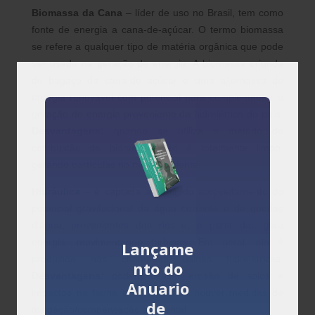
Biomassa da Cana
– líder de uso no Brasil, tem como
fonte de energia a cana-de-açúcar. O termo biomassa
se refere a qualquer tipo de matéria orgânica que pode
ser usada na geração de energia. A biomassa oriunda
do bagaço da cana-de açúcar é uma alternativa de
energia renovável com potencial para complementar a
geração de energia proveniente da hidrelétrica do país.
Desvantagens:
quando se utiliza o método de
combustão da biomassa não é totalmente limpo,
gerando partículas no meio ambiente.
Hidráulica
– é captada a partir do aproveitamento do
potencial gravitacional da água corrente e de quedas
d’água, provenientes dos rios e, a partir daí, gera
energia, movimentando turbinas. Em geral, ela é
Lançame
produzida nas chamadas usinas hidrelétricas.
nto do
Desvantagens:
podem causar erosão de solos e
Anuario
impactos na fauna e flora se não houver medidas de
de
mitigação/compensação ambiental.