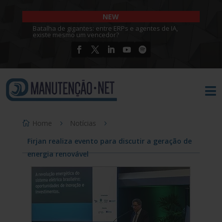
NEW
Batalha de gigantes: entre ERPs e agentes de IA,
existe mesmo um vencedor?

Home
Notícias
Firjan realiza evento para discutir a geração de
energia renovável