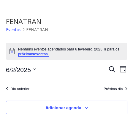
FENATRAN
Eventos
FENATRAN
Eventos
for
Nenhuns eventos agendados para 6 fevereiro, 2025. Ir para os
Notice
próximoseventos
.
6
fevereiro,
Pesqui
Na
6/2/2025
Procurar
Dia
2025
do
e
eventos
Selecione
vis
navega
a
Eve
Dia anterior
Próximo dia
de
data.
visuais
de
Adicionar agenda
Evento