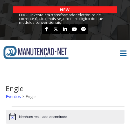
NEW
ENGIE investe em transformador eletrônico de
corrente óptico, mais seguro e ecológico do que
modelos convencionais

Engie
Eventos
Engie
Eventos
Nenhum resultado encontrado.
Notice