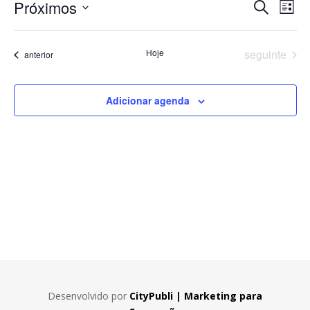
Pesqui
Na
Próximos
Procurar
Lista
do
e
eventos
Selecione
vis
navega
a
Eve
Eventos
Hoje
seguinte
de
Eventos
anterior
data.
visuais
de
Adicionar agenda
Evento
Desenvolvido por
CityPubli | Marketing para