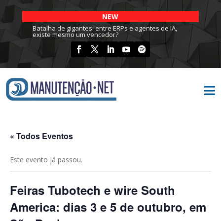
NEW
Batalha de gigantes: entre ERPs e agentes de IA,
existe mesmo um vencedor?

« Todos Eventos
Este evento já passou.
Feiras Tubotech e wire South
America: dias 3 e 5 de outubro, em