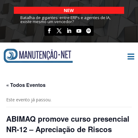
NEW
Batalha de gigantes: entre ERPs e agentes de IA,
existe mesmo um vencedor?

« Todos Eventos
Este evento já passou.
ABIMAQ promove curso presencial
NR-12 – Apreciação de Riscos