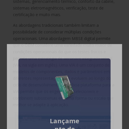
sistemas, gerenciamento térmico, conforto da cabine,
sistemas eletromagnéticos, verificação, teste de
certificação e muito mais.
As abordagens tradicionais também limitam a
possibilidade de considerar múltiplas condições
operacionais. Uma abordagem MBSE digital permite
que o OEM considere uma variedade muito maior de
condições operacionais do que os testes físicos e
permite uma estratégia de aeronave integrada virtual
(VIA, na sigla em inglês). Uma VIA é um conjunto de
modelos de componentes, dados e parâmetros em
diferentes representações que evoluem ao longo do
ciclo de desenvolvimento. Uma boa plataforma para a
VIA permite que os engenheiros selecionem e
combinem subsistemas em uma forma ou escala que
melhor se adapte à aplicação.
Lançame
nto do