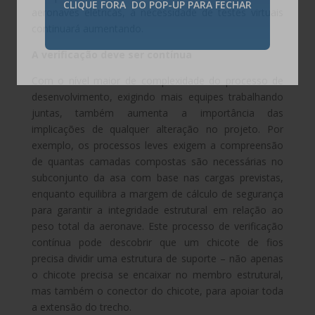
CLIQUE FORA DO POP-UP PARA FECHAR
aeronaves elétricas, a necessidade de testes virtuais
continuará aumentando.
A verificação deve ser contínua
Com o nível maior de complexidade do processo de
desenvolvimento, exigindo mais equipes trabalhando
juntas, também aumenta a importância das
implicações de qualquer alteração no projeto. Por
exemplo, os processos leves exigem a compreensão
de quantas camadas compostas são necessárias no
subconjunto da asa com base nas cargas previstas,
enquanto equilibra a margem de cálculo de segurança
para garantir a integridade estrutural em relação ao
peso total da aeronave. Este processo de verificação
contínua pode descobrir que um chicote de fios
precisa dividir uma estrutura de suporte – não apenas
o chicote precisa se encaixar no membro estrutural,
mas também o conector do chicote, para apoiar toda
a extensão do trecho.