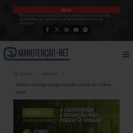
NEW
Briskcom lança solução via satélite para aumentar
continuidade operacional de distribuidoras de
energia

Home
Notícias
Abesco divulga programação oficial do Cobee
2020