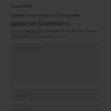
Cobee 2020
Quando: Entre os dias 5 e 8 de outubro
Enviar um Comentário
Inscrição:
www.cobee.com.br/
O seu endereço de e-mail não será publicado.
Campos
Fonte:
Procel Info
obrigatórios são marcados com
*