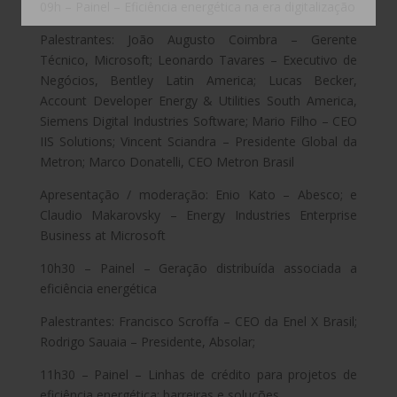
09h – Painel – Eficiência energética na era digitalização
Palestrantes: João Augusto Coimbra – Gerente
Técnico, Microsoft; Leonardo Tavares – Executivo de
Negócios, Bentley Latin America; Lucas Becker,
Account Developer Energy & Utilities South America,
Siemens Digital Industries Software; Mario Filho – CEO
IIS Solutions; Vincent Sciandra – Presidente Global da
Metron; Marco Donatelli, CEO Metron Brasil
Apresentação / moderação: Enio Kato – Abesco; e
Claudio Makarovsky – Energy Industries Enterprise
Business at Microsoft
10h30 – Painel – Geração distribuída associada a
eficiência energética
Palestrantes: Francisco Scroffa – CEO da Enel X Brasil;
Rodrigo Sauaia – Presidente, Absolar;
11h30 – Painel – Linhas de crédito para projetos de
eficiência energética: barreiras e soluções