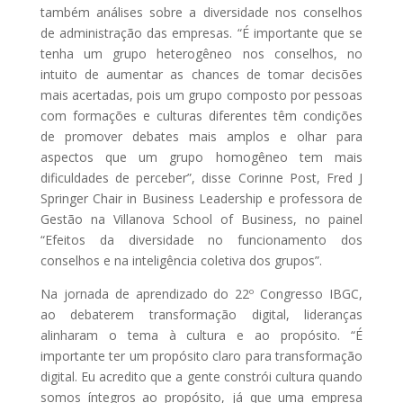
também análises sobre a diversidade nos conselhos
de administração das empresas. “É importante que se
tenha um grupo heterogêneo nos conselhos, no
intuito de aumentar as chances de tomar decisões
mais acertadas, pois um grupo composto por pessoas
Lançame
com formações e culturas diferentes têm condições
nto do
de promover debates mais amplos e olhar para
aspectos que um grupo homogêneo tem mais
Anuario
dificuldades de perceber”, disse Corinne Post, Fred J
de
Springer Chair in Business Leadership e professora de
Gestão de
Gestão na Villanova School of Business, no painel
Ativos no
“Efeitos da diversidade no funcionamento dos
Brasil –
conselhos e na inteligência coletiva dos grupos”.
Edição
Na jornada de aprendizado do 22º Congresso IBGC,
2025
ao debaterem transformação digital, lideranças
alinharam o tema à cultura e ao propósito. “É
importante ter um propósito claro para transformação
Receba o Seu
digital. Eu acredito que a gente constrói cultura quando
Gratuitamente
somos íntegros ao propósito, já que uma empresa