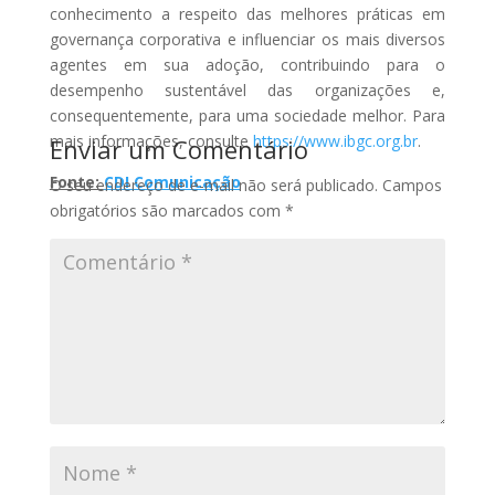
conhecimento a respeito das melhores práticas em
governança corporativa e influenciar os mais diversos
agentes em sua adoção, contribuindo para o
desempenho sustentável das organizações e,
consequentemente, para uma sociedade melhor. Para
mais informações, consulte
https://www.ibgc.org.br
.
Enviar um Comentário
Fonte:
CDI Comunicação
O seu endereço de e-mail não será publicado.
Campos
obrigatórios são marcados com
*