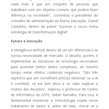
nada mais é que um conjunto de pessoas que
trabalham com um objetivo comum, que podem fazer
CLIQUE AQUI E BAIXE
diferença na sociedade”, comentou o presidente do
conselho de administração da Ânima Educação, Daniel
GRATUITAMENTE!
Castanho, dentro do painel “Sucesso e riscos numa
estratégia de transformação digital”.
CLIQUE FORA DO POP-UP PARA FECHAR
Futuro e inovação
A inteligência artificial deixou de ser um diferencial e se
tornou necessidade de mercado. O desafio, porém, é
implementar as estruturas de tecnologia necessárias
para assimilar tantos dados complexos, ao mesmo
tempo evitar efeitos colaterais negativos. “São três
aspectos que um conselheiro precisa observar: se a IA
é confiável, se ela tem ética e se sabe explicar o
motivo das decisões”, explicou o professor do Centro
de Informática da UFPE, Geber Ramalho. Para isso, é
fundamental monitorar a metodologia usada nesse
tratamento de dados e, antes de tudo, checar se a