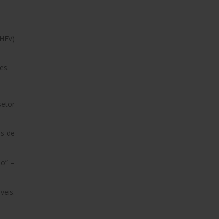
PHEV)
es.
setor
os de
do” –
veis.