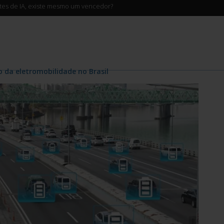
ntes de IA, existe mesmo um vencedor?
o da eletromobilidade no Brasil