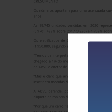
CRESCIMENTO
Os números apontam para uma acentuada curva d
anos.
As 19.745 unidades vendidas em 2020 repres
(3.970), 499% sobre 2017 (3.296) e 1.709% sobre
Os eletrificados de 2020 (19.745) chegaram 
(1.950.889, segundo a Fenabrave).
“Temos de interpretar esses números de duas
chegado a 1% do mercado; é uma marca simbólic
da ABVE e diretor de relações institucionais e su
“Mas é claro que ainda estamos muito distante
insistir em medidas de apoio à mobilidade elétric
A ABVE defende, por exemplo, a equiparação 
alíquota da maioria dos veículos comuns.
“Por que um carro flex 1.0 a combustão paga 7% 
poluente, tem de pagar 13%, 18% ou até mais”