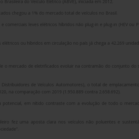
o Brasileira do Veículo Elétrico (ABVE), iniciada em 2012.
cados chegou a 1% do mercado total de veículos no Brasil.
comerciais leves elétricos híbridos não plug-in e plug-in (HEV ou 
 elétricos ou híbridos em circulação no país já chega a 42.269 unidad
e o mercado de eletrificados evoluir na contramão do conjunto do 
Distribuidores de Veículos Automotores), o total de emplacament
020, na comparação com 2019 (1.950.889 contra 2.658.692).
u potencial, em nítido contraste com a evolução de todo o merca
eiro fez uma aposta clara nos veículos não poluentes e sustentá
ciedade”.