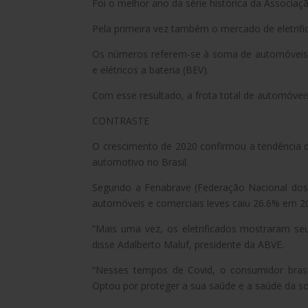
Foi o melhor ano da série histórica da Associaçã
Pela primeira vez também o mercado de eletrifi
Os números referem-se à soma de automóveis e 
e elétricos a bateria (BEV).
Com esse resultado, a frota total de automóveis
CONTRASTE
O crescimento de 2020 confirmou a tendência d
automotivo no Brasil.
Segundo a Fenabrave (Federação Nacional dos 
automóveis e comerciais leves caiu 26.6% em 2
“Mais uma vez, os eletrificados mostraram se
disse Adalberto Maluf, presidente da ABVE.
“Nesses tempos de Covid, o consumidor brasil
Optou por proteger a sua saúde e a saúde da so