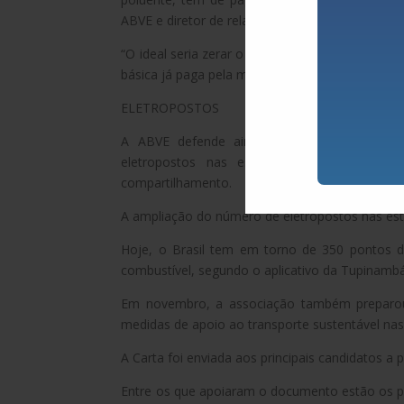
ABVE e diretor de relações governamentais da N
“O ideal seria zerar o IPI dos veículos elétric
básica já paga pela maioria do mercado. Não é 
ELETROPOSTOS
A ABVE defende ainda a redução de IPVA (
eletropostos nas estradas e incentivos à 
compartilhamento.
A ampliação do número de eletropostos nas es
Hoje, o Brasil tem em torno de 350 pontos d
combustível, segundo o aplicativo da Tupinambá E
Em novembro, a associação também preparou
medidas de apoio ao transporte sustentável nas
A Carta foi enviada aos principais candidatos a pr
Entre os que apoiaram o documento estão os pre