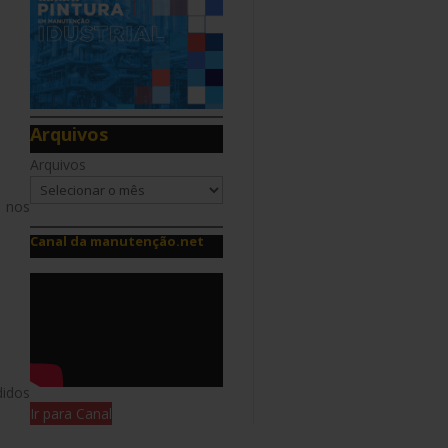
Arquivos
Arquivos
 nos
Canal da manutenção.net
didos
Ir para Canal