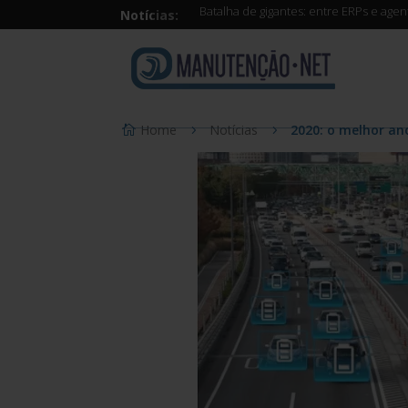
Batalha de gigantes: entre ERPs e age
Notícias:
Home
Notícias
2020: o melhor an