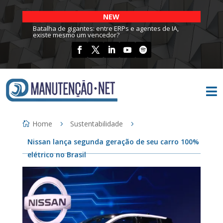
NEW
Batalha de gigantes: entre ERPs e agentes de IA,
existe mesmo um vencedor?

Home
Sustentabilidade
Nissan lança segunda geração de seu carro 100%
elétrico no Brasil