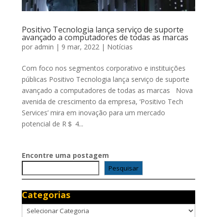
Positivo Tecnologia lança serviço de suporte
avançado a computadores de todas as marcas
por
admin
|
9 mar, 2022
|
Notícias
Com foco nos segmentos corporativo e instituições
públicas Positivo Tecnologia lança serviço de suporte
avançado a computadores de todas as marcas Nova
avenida de crescimento da empresa, ‘Positivo Tech
Services’ mira em inovação para um mercado
potencial de R＄ 4...
Encontre uma postagem
Pesquisar
Categorias
Categorias