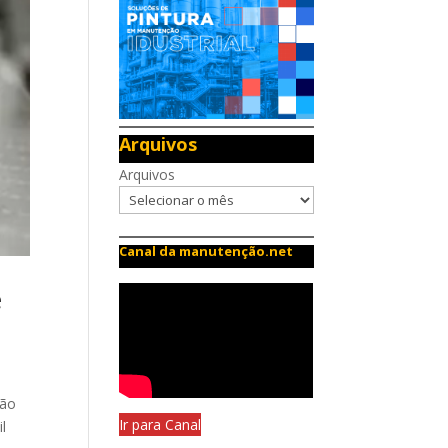
Arquivos
Arquivos
Canal da manutenção.net
e
ção
Ir para Canal
l