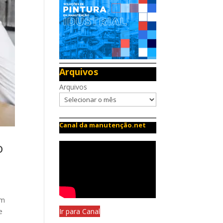
Arquivos
Arquivos
Canal da manutenção.net
o
um
Ir para Canal
e