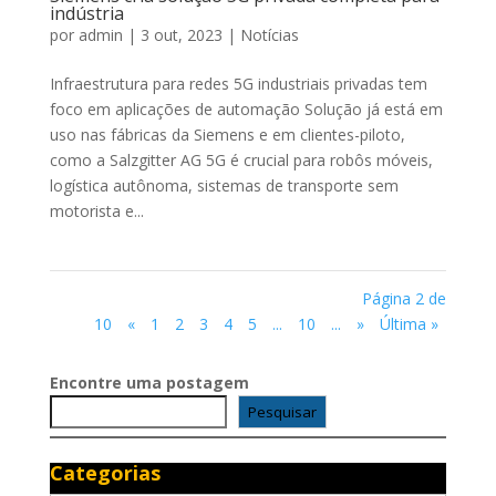
indústria
por
admin
|
3 out, 2023
|
Notícias
Infraestrutura para redes 5G industriais privadas tem
foco em aplicações de automação Solução já está em
uso nas fábricas da Siemens e em clientes-piloto,
como a Salzgitter AG 5G é crucial para robôs móveis,
logística autônoma, sistemas de transporte sem
motorista e...
Página 2 de
10
«
1
2
3
4
5
...
10
...
»
Última »
Encontre uma postagem
Pesquisar
Categorias