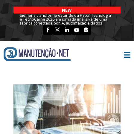
NEW
Siemens transforma estande da Fispal Tecnologia
e TecnoCarne 2026 em jornada imersiva de uma
fábrica conectada por IA, automação e dados
