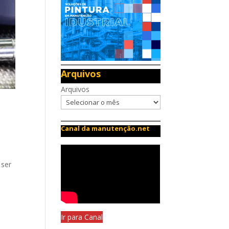
Arquivos
Arquivos
Canal da manutenção.net
 ser
Ir para Canal