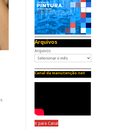
Arquivos
Arquivos
Canal da manutenção.net
es
Ir para Canal