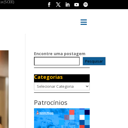
a (SCEE)

Encontre uma postagem
Pesquisar
Categorias
Categorias
Patrocínios