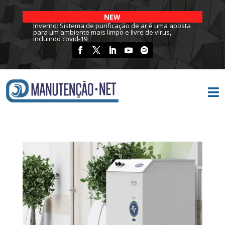
NEW
Inverno: Sistema de purificação de ar é uma aposta
para um ambiente mais limpo e livre de vírus,
incluindo covid-19
