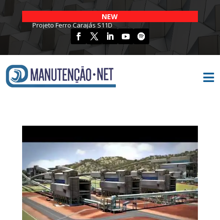
NEW
Projeto Ferro Carajás S11D
