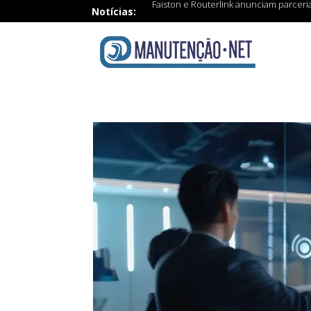
Faiston e Routerlink anunciam parceri
Notícias: