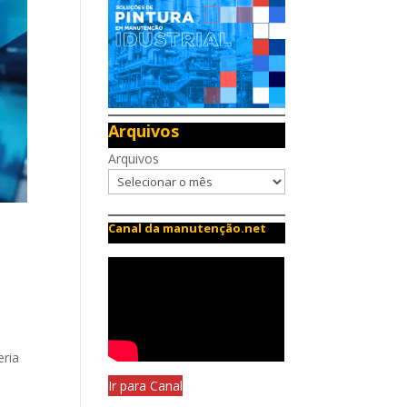
Arquivos
Arquivos
Canal da manutenção.net
eria
Ir para Canal