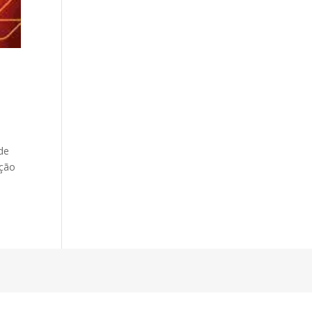
de
ação