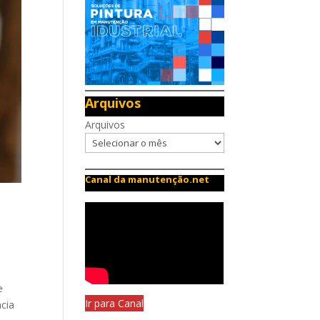
Arquivos
Arquivos
Canal da manutenção.net
l
e
Ir para Canal
cia