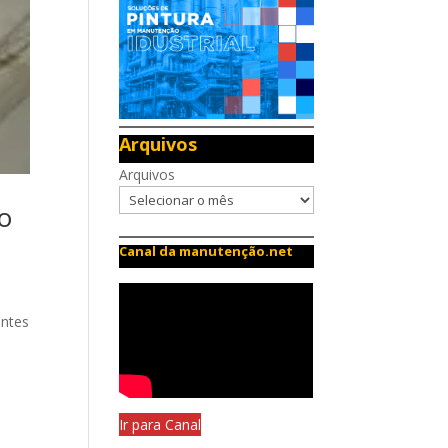
Arquivos
Arquivos
o
Canal da manutenção.net
entes
Ir para Canal