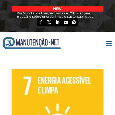
NEW
Dia Mundial da Energia: Furnas e PNUD lançam
glossário sobre energia limpa e sustentabilidade
