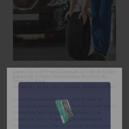
Cantu Inc. e GP Pneus assinam acordo de fusão
para criar o maior ecossistema de pneus da
América Latina
por
admin
|
25 out, 2024
|
Notícias
,
Notícias
,
Notícias
Operações combinadas detêm 12% do setor de
reposição de pneus no Brasil e formam o maior player
do mercado latino-americano São Paulo, 24 de
outubro de 2024 – A Cantu Inc., ecossistema de
soluções em pneus, líder no mercado de reposições,