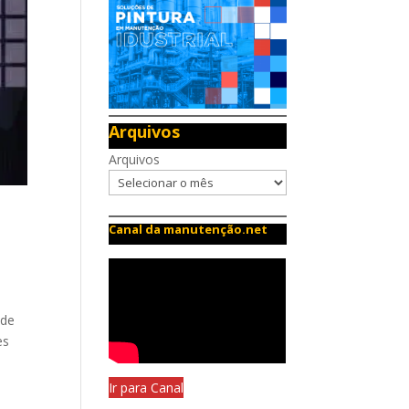
Arquivos
Arquivos
Canal da manutenção.net
 de
es
Ir para Canal