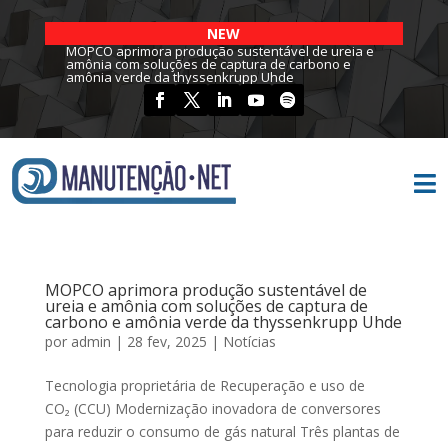
NEW
MOPCO aprimora produção sustentável de ureia e
amônia com soluções de captura de carbono e
amônia verde da thyssenkrupp Uhde

MOPCO aprimora produção sustentável de
ureia e amônia com soluções de captura de
carbono e amônia verde da thyssenkrupp Uhde
por
admin
|
28 fev, 2025
|
Notícias
Tecnologia proprietária de Recuperação e uso de
CO₂ (CCU) Modernização inovadora de conversores
para reduzir o consumo de gás natural Três plantas de