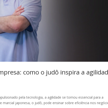
mpresa: como o judô inspira a agilida
lsionado pela tecnologia, a agilidade se tornou essencial para a
 marcial japonesa, o judô, pode ensinar sobre eficiência nos negóci