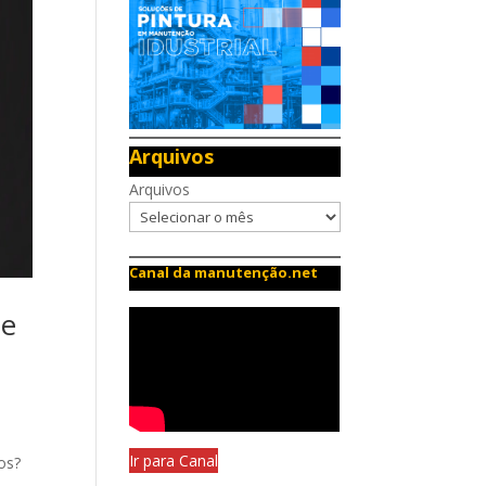
Arquivos
Arquivos
Canal da manutenção.net
de
Ir para Canal
os?