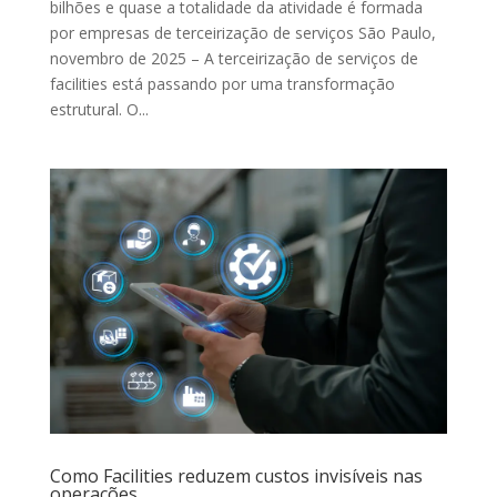
Gratuitamente
bilhões e quase a totalidade da atividade é formada
por empresas de terceirização de serviços São Paulo,
novembro de 2025 – A terceirização de serviços de
CLIQUE AQUI E BAIXE
facilities está passando por uma transformação
estrutural. O...
GRATUITAMENTE!
CLIQUE FORA DO POP-UP PARA FECHAR
Como Facilities reduzem custos invisíveis nas
operações