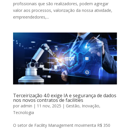
profissionais que são realizadores, podem agregar
valor aos processos, valorização da nossa atividade,
empreendedores,...
Lançame
nto do
Anuario
de
Gestão de
Ativos no
Brasil –
Terceirização 4.0 exige IA e segurança de dados
Edição
nos novos contratos de facilities
2025
por
admin
|
11 nov, 2025
|
Gestão
,
Inovação
,
Tecnologia
Receba o Seu
O setor de Facility Management movimenta R$ 350