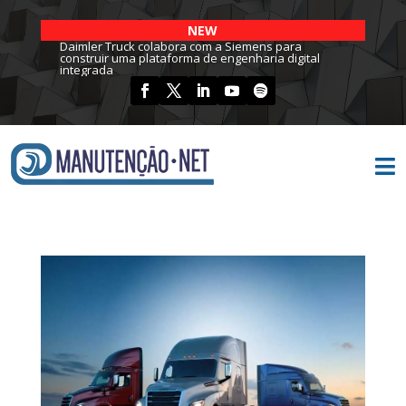
NEW
Daimler Truck colabora com a Siemens para
construir uma plataforma de engenharia digital
integrada
