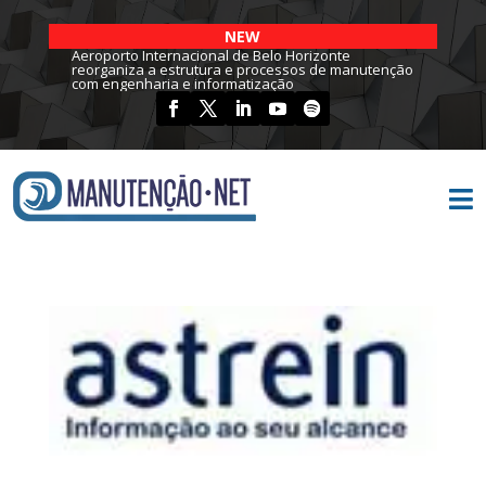
NEW
Aeroporto Internacional de Belo Horizonte
reorganiza a estrutura e processos de manutenção
com engenharia e informatização
