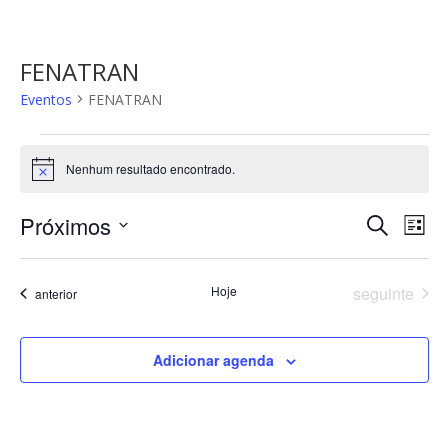
FENATRAN
Eventos
FENATRAN
Eventos
Nenhum resultado encontrado.
Notice
Pesqui
Na
Próximos
Procurar
Lista
do
e
eventos
Selecione
vis
navega
a
Eve
Eventos
Hoje
seguinte
de
Eventos
anterior
data.
visuais
de
Adicionar agenda
Evento